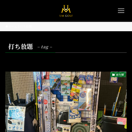
ホーム
打ち放題
打ち放題
– tag –
未分類