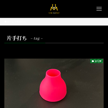
ホーム
片手打ち
片手打ち
– tag –
未分類