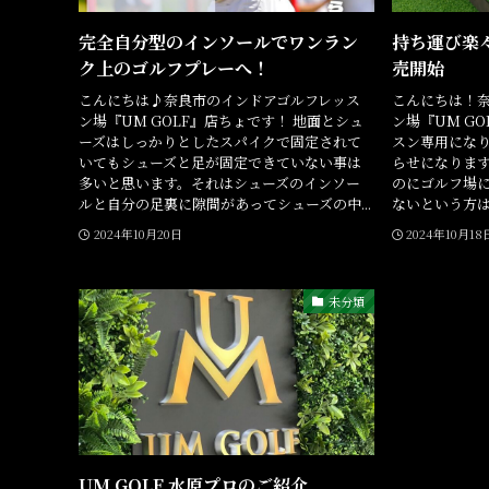
完全自分型のインソールでワンラン
持ち運び楽
ク上のゴルフプレーへ！
売開始
こんにちは♪奈良市のインドアゴルフレッス
こんにちは！
ン場『UM GOLF』店ちょです！ 地面とシュ
ン場『UM G
ーズはしっかりとしたスパイクで固定されて
スン専用にな
いてもシューズと足が固定できていない事は
らせになります
多いと思います。それはシューズのインソー
のにゴルフ場
ルと自分の足裏に隙間があってシューズの中...
ないという方は
2024年10月20日
2024年10月18
未分類
UM GOLF 水原プロのご紹介