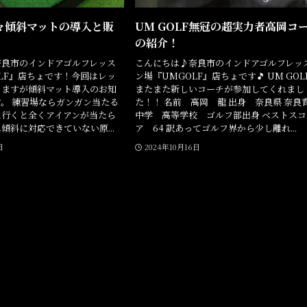
々傾斜マットの導入と販
UM GOLF無冠の超実力者高岡コ
の紹介！
奈良市のインドアゴルフレッス
こんにちは♪奈良市のインドアゴルフレッ
OLF』店ちょです！今回はレッ
ン場『UMGOLF』店ちょです🎵 UM GOL
りますが傾斜マット導入のお知
またまた新しいコーチが参加してくれまし
。 練習場ならガンガン当たる
た！！ 名前 高岡 龍 出身 奈良県 奈良
に行くと全くアイアンが当たら
中学 高等学校 ゴルフ部出身 ベストスコ
傾斜に対応できていない原...
ア 64 訳あってゴルフ界から少し離れ...
日
2024年10月16日